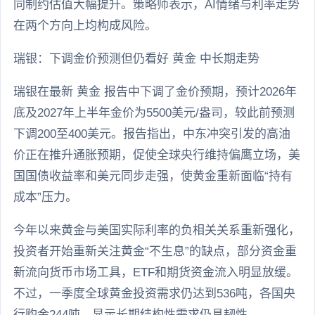
同制约估值大幅提升。策略师表示，AI情绪与利率走势
在两个方向上均构成风险。
瑞银：下调金价预测但仍看好 黄金 中长期走势
瑞银在最新 黄金 报告中下调了金价预期，预计2026年
底及2027年上半年金价为5500美元/盎司，较此前预测
下调200至400美元。报告指出，中东冲突引发的高油
价正在推升通胀预期，促使全球央行维持偏鹰立场，美
国国债收益率和美元同步走强，使黄金重新面临“持有
成本”压力。
今年以来黄金与美国实际利率的负相关关系重新强化，
投资者开始重新关注黄金“不生息”的缺点，部分资金重
新流向货币市场工具，ETF和期货资金流入明显放缓。
不过，一季度全球黄金投资需求仍达到536吨，各国央
行购金244吨，显示长期结构性需求仍具韧性。