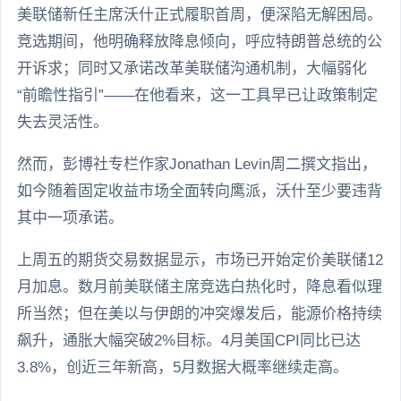
美联储新任主席沃什正式履职首周，便深陷无解困局。
竞选期间，他明确释放降息倾向，呼应特朗普总统的公
开诉求；同时又承诺改革美联储沟通机制，大幅弱化
“前瞻性指引”——在他看来，这一工具早已让政策制定
失去灵活性。
然而，彭博社专栏作家Jonathan Levin周二撰文指出，
如今随着固定收益市场全面转向鹰派，沃什至少要违背
其中一项承诺。
上周五的期货交易数据显示，市场已开始定价美联储12
月加息。数月前美联储主席竞选白热化时，降息看似理
所当然；但在美以与伊朗的冲突爆发后，能源价格持续
飙升，通胀大幅突破2%目标。4月美国CPI同比已达
3.8%，创近三年新高，5月数据大概率继续走高。