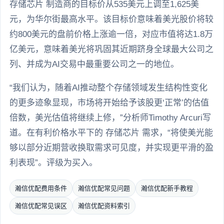
存储芯片 制造商的目标价从535美元上调至1,625美
元，为华尔街最高水平。该目标价意味着美光股价将较
约800美元的盘前价格上涨逾一倍，对应市值将达1.8万
亿美元，意味着美光将巩固其近期跻身全球最大公司之
列、并成为AI交易中最重要公司之一的地位。
“我们认为，随着AI推动整个存储领域发生结构性变化
的更多迹象显现，市场将开始给予该股更‘正常’的估值
倍数，美光估值将继续上修，”分析师Timothy Arcuri写
道。在有利价格水平下的 存储芯片 需求，“将使美光能
够以部分近期营收换取需求可见度，并实现更平滑的盈
利表现”。评级为买入。
瀚信优配费用条件
瀚信优配常见问题
瀚信优配新手教程
瀚信优配常见误区
瀚信优配资料索引