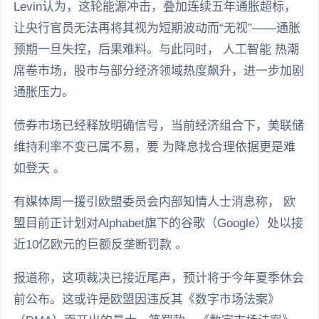
Levin认为，这轮能源冲击，叠加连续五年通胀超标，
让央行官员无法再将其视为短期波动而“无视”——通胀
预期一旦失控，后果难料。与此同时， 人工智能 热潮
席卷市场，股市与部分经济领域热度飙升，进一步加剧
通胀压力。
债券市场已经释放明确信号，当前经济组合下，美联储
维持利率不变已属不易，要 为降息找合理依据更是难
如登天 。
有媒体周一援引欧盟委员会内部知情人士消息称， 欧
盟目前正计划对Alphabet旗下的谷歌（Google）处以接
近10亿欧元的巨额反垄断罚款 。
报道称，这项裁决已接近尾声，预计将于今年夏季休会
前公布。这或许是欧盟因违反其《数字市场法案》