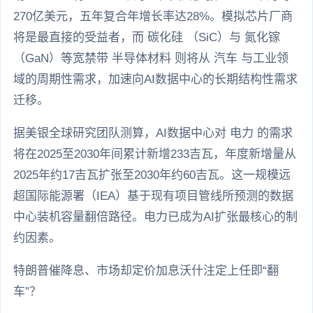
270亿美元，五年复合年增长率达28%。模拟芯片厂商
将是最直接的受益者，而 碳化硅 （SiC）与 氮化镓
（GaN）等宽禁带 半导体材料 则将从 汽车 与工业领
域的周期性需求，加速向AI数据中心的长期结构性需求
迁移。
据美银全球研究团队测算，AI数据中心对 电力 的需求
将在2025至2030年间累计新增233吉瓦，年度新增量从
2025年约17吉瓦扩张至2030年约60吉瓦。这一规模远
超国际能源署（IEA）基于现有项目管线所预测的数据
中心装机容量翻倍路径。电力已成为AI扩张最核心的制
约因素。
特朗普催降息、市场却定价加息沃什注定上任即“翻
车”？