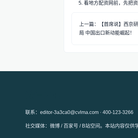
看地方配资网前，先把资
上一篇：【首席说】西京
局 中国出口新动能崛起！
瀚信优配
联系：editor-3a3ca0@cvlma.com · 400-123-3266
社交媒体：微博 / 百家号 / B站空间。本站内容