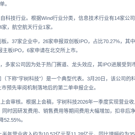
6单。
来自科技行业。根据Wind行业分类，信息技术行业有14家公
4家，航空航天行业1家。
。37家企业中，26家申报双创板IPO，占比70.27%，其中1
报主板IPO，6家申请在北交所上市。
中，多家公司因为处于热门赛道、龙头效应，其IPO进展受到
（下称“宇树科技”）是一个典型代表。3月20日，该公司的科
上市预先审阅机制落地后的第二单申报企业。
日上会审核。根据上会稿，宇树科技2026年一季度实现营业收
49%，同时因研发费用、销售费用等期间费用大幅增加，扣非后净利
52.55%。
半年营业收入约为10.52亿元至11.28亿元，同比增幅约为35.