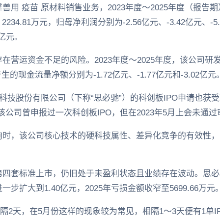
用 疫苗 原材料销售业务，2023年度～2025年度（报告
万元、2234.81万元，归母净利润分别为-2.56亿元、-3.42亿元、
7亿元。
营运资金不足的风险。2023年度～2025年度，该公司研发费用
的现金流量净额分别为-1.72亿元、-1.77亿元和-3.02亿元
驰科技股份有限公司（下称“思必驰”）的科创板IPO申请也获
月份该公司曾申报过一次科创板IPO，但在2023年5月上会未通
询时，该公司核心技术的硬科技属性、差异化竞争的有效性，
四套标准上市，仍旧处于未盈利状态且业绩存在波动。思必驰
进一步扩大到1.40亿元，2025年亏损金额收窄至5699.66万元
隔2天，在5月份这样的现象较为常见，相隔1～3天便有1单I