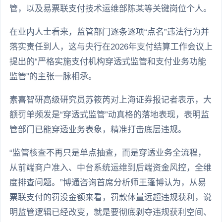
管，以及易票联支付技术运维部陈某等关键岗位个人。
在业内人士看来，监管部门逐条逐项“点名”违法行为并
落实责任到人，这与央行在2026年支付结算工作会议上
提出的“严格实施支付机构穿透式监管和支付业务功能
监管”的主张一脉相承。
素喜智研高级研究员苏筱芮对上海证券报记者表示，大
额罚单频发是“穿透式监管”动真格的落地表现，表明监
管部门已能穿透业务表象，精准打击底层违规。
“监管核查不再只是单点抽查，而是穿透业务全流程，
从前端商户准入、中台系统运维到后端资金风控，全维
度排查问题。”博通咨询首席分析师王蓬博认为，从易
票联支付的罚没金额来看，罚款体量远超违规获利，说
明监管逻辑已经改变，就是要彻底剥夺违规获利空间、