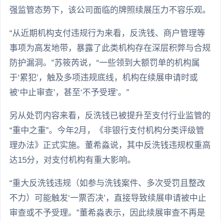
强监管态势下，该公司面临的牌照续展压力不容乐观。
“从近期机构支付违规行为来看，反洗钱、商户管理等
事项为高发地带，暴露了此类机构存在深层积弊与合规
防护漏洞。”苏筱芮说，“一些领到大额罚单的机构属
于‘累犯’，触及多项违规底线，机构在续展申请时或
被‘中止审查’，甚至‘不予受理’。”
另从处罚内容来看，反洗钱已被提升至支付行业监管的
“重中之重”。今年2月，《非银行支付机构分类评级管
理办法》正式实施。董希淼说，其中反洗钱违规权重高
达15分，对支付机构有重大影响。
“重大反洗钱违规（如参与洗钱案件、多次受罚且整改
不力）可能触发‘一票否决’，直接导致续展申请被中止
审查或不予受理。”董希淼表示，因此续展审查不再是