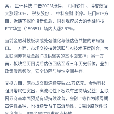
高， 星环科技 冲击20CM涨停， 润和软件 、博睿数据
大涨超10%， 税友股份 、 中科金财 涨停。热门ETF方
面，近期下探阶段新低后，同类规模最大的金融科技
ETF华宝（159851）场内大涨3.57%。
当前金融科技板块或处强催化与低估值共振的布局窗
口。一方面，市场交投持续活跃与AI技术深度融合，为
互联网券商及金融IT提供坚实的基本面支撑；另一方
面，板块经历回调后估值回落至近三年历史低位，叠加
政策暖风频吹，安全边际与弹性空间并存。
交投方面，两市成交额连续突破2.5万亿元。金融科技
强贝塔属性突出，高流动性下板块有望持续受益：互联
网券商基本面预期有望持续改善，金融IT等作为顺周期
高弹性品种，也持续受益于高流动性，C端炒股软件景
气度向上，B端金融IT需求逐步释放。