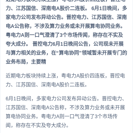
力、江苏国信、深南电A股价二连板。 6月1日晚间，多
家电力公司发布异动公告。晋控电力、江苏国信、深南
电A公告称，不涉及算力业务或未开展算电协同业务。
粤电力A则一口气澄清了3个市场传闻，称存在不实及
夸大成分。 晋控电力6月1日晚间公告，公司现未开展
与算力相关的业务，在“算电协同”领域暂未开展专门的
业务布局，主要精
近期电力板块持续上涨，粤电力A股价四连板，晋控电
力、江苏国信、深南电A股价二连板。
6月1日晚间，多家电力公司发布异动公告。晋控电力、
江苏国信、深南电A公告称，不涉及算力业务或未开展
算电协同业务。粤电力A则一口气澄清了3个市场传
闻，称存在不实及夸大成分。