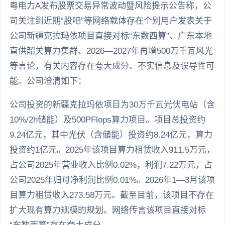
粤电力A发布股票交易异常波动暨风险提示公告称，公
司关注到近期“股吧”等网络载体存在个别用户发表关于
公司新疆克拉玛依项目直接对标“东数西算”、广东本地
直供韶关算力集群、2026—2027年再增500万千瓦风光
等言论，有关内容存在夸大成分、不实信息及误导性可
能。公司澄清如下：
公司投资的新疆克拉玛依项目为30万千瓦光伏电站（含
10%/2h储能）及500PFlops算力项目。项目总投资约
9.24亿元，其中光伏（含储能）投资约8.24亿元，算力
投资约1亿元。2025年该项目算力租赁收入911.5万元，
占公司2025年营业收入比例0.02%，利润7.22万元，占
公司2025年归母净利润比例0.01%。2026年1—3月该项
目算力租赁收入273.58万元。截至目前，该项目不存在
扩大现有算力规模的规划。网络传言该项目直接对标