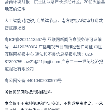
营商环境月报｜院士团队落户长沙经开区，20亿火箭基
地签约江阴
人工智能+招投标迎关键节点，南方财经AI智审打造数
智赋能场景
粤ICP备2021113567号 互联网新闻信息服务许可证编
号：44120250004 广播电视节目制作经营许可证 中国
互联网举报中心 违法和不良信息举报电话：020-
87399755 law21@21jingji.com 广东二十一世纪经济报
道报社有限公司
粤公网安备 44010402000579号
瀚信优配
风险提示
财经资料
本文仅用于资料整理和学习交流，不构成投资建议，不承