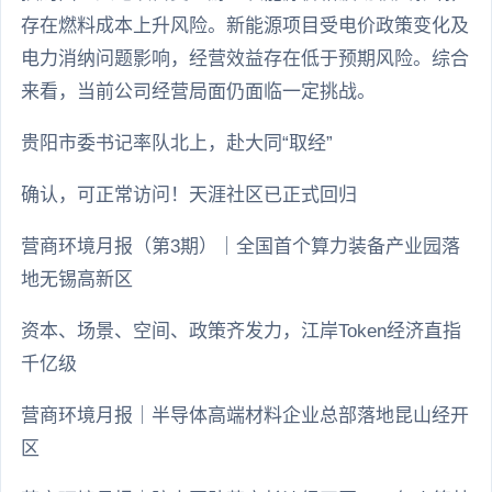
存在燃料成本上升风险。新能源项目受电价政策变化及
电力消纳问题影响，经营效益存在低于预期风险。综合
来看，当前公司经营局面仍面临一定挑战。
贵阳市委书记率队北上，赴大同“取经”
确认，可正常访问！天涯社区已正式回归
营商环境月报（第3期）｜全国首个算力装备产业园落
地无锡高新区
资本、场景、空间、政策齐发力，江岸Token经济直指
千亿级
营商环境月报｜半导体高端材料企业总部落地昆山经开
区