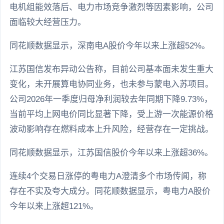
电机组能效落后、电力市场竞争激烈等因素影响，公司
面临较大经营压力。
同花顺数据显示，深南电A股价今年以来上涨超52%。
江苏国信发布异动公告称，目前公司基本面未发生重大
变化，未开展算电协同业务，也未参与蒙电入苏项目。
公司2026年一季度归母净利润较去年同期下降9.73%，
当前平均上网电价同比显著下降，受上游一次能源价格
波动影响存在燃料成本上升风险，经营存在一定挑战。
同花顺数据显示，江苏国信股价今年以来上涨超36%。
连续4个交易日涨停的粤电力A澄清多个市场传闻，称
存在不实及夸大成分。同花顺数据显示，粤电力A股价
今年以来上涨超121%。